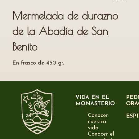
Mermelada de durazno
de la Abadía de San
Benito
En frasco de 450 gr.
VIDA EN EL
PED
MONASTERIO
ORA
Conocer
ESP
nuestra
vida
Conocer el