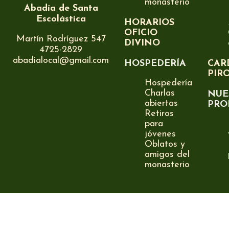
monasterio
Abadía de Santa
Escolástica
HORARIOS
OFICIO
Martín Rodríguez 547
DIVINO
4725-2829
abadialocal@gmail.com
HOSPEDERÍA
CAR
PIR
Hospedería
Charlas
NUE
abiertas
PRO
Retiros
para
jóvenes
Oblatos y
amigos del
monasterio