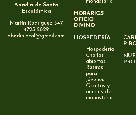
monasterio
Abadía de Santa
Escolástica
HORARIOS
OFICIO
Martín Rodríguez 547
DIVINO
4725-2829
abadialocal@gmail.com
HOSPEDERÍA
CAR
PIR
Hospedería
Charlas
NUE
abiertas
PRO
Retiros
para
jóvenes
Oblatos y
amigos del
monasterio