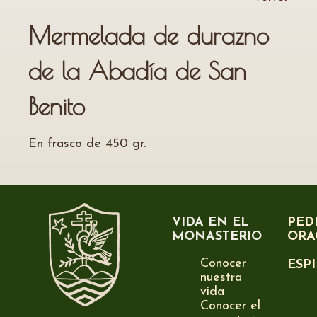
Mermelada de durazno
de la Abadía de San
Benito
En frasco de 450 gr.
VIDA EN EL
PED
MONASTERIO
ORA
Conocer
ESP
nuestra
vida
Conocer el