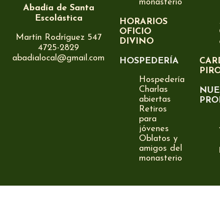
monasterio
Abadía de Santa
Escolástica
HORARIOS
OFICIO
Martín Rodríguez 547
DIVINO
4725-2829
abadialocal@gmail.com
HOSPEDERÍA
CAR
PIR
Hospedería
Charlas
NUE
abiertas
PRO
Retiros
para
jóvenes
Oblatos y
amigos del
monasterio