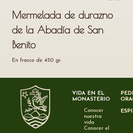
Mermelada de durazno
de la Abadía de San
Benito
En frasco de 450 gr.
VIDA EN EL
PED
MONASTERIO
ORA
Conocer
ESP
nuestra
vida
Conocer el