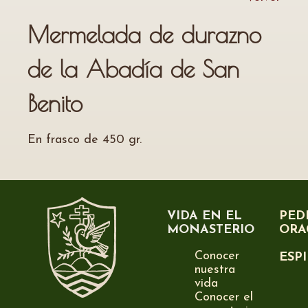
Mermelada de durazno
de la Abadía de San
Benito
En frasco de 450 gr.
VIDA EN EL
PED
MONASTERIO
ORA
Conocer
ESP
nuestra
vida
Conocer el