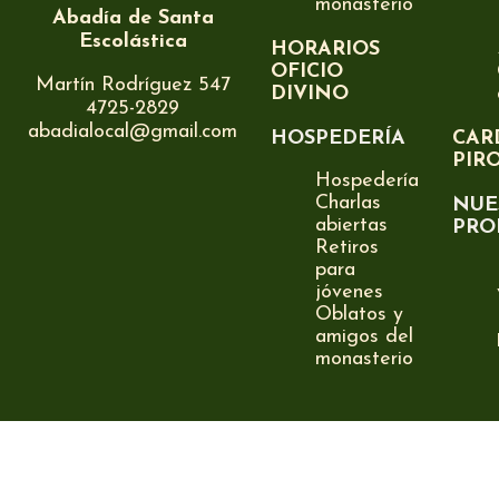
monasterio
Abadía de Santa
Escolástica
HORARIOS
OFICIO
Martín Rodríguez 547
DIVINO
4725-2829
abadialocal@gmail.com
HOSPEDERÍA
CAR
PIR
Hospedería
Charlas
NUE
abiertas
PRO
Retiros
para
jóvenes
Oblatos y
amigos del
monasterio