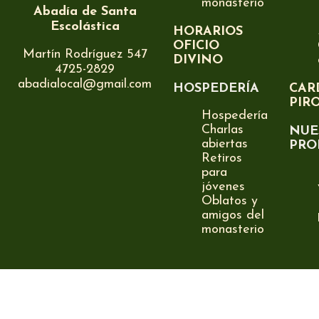
monasterio
Abadía de Santa
Escolástica
HORARIOS
OFICIO
Martín Rodríguez 547
DIVINO
4725-2829
abadialocal@gmail.com
HOSPEDERÍA
CAR
PIR
Hospedería
Charlas
NUE
abiertas
PRO
Retiros
para
jóvenes
Oblatos y
amigos del
monasterio