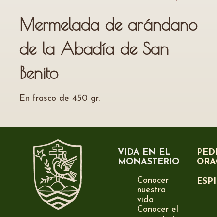
Mermelada de arándano
de la Abadía de San
Benito
En frasco de 450 gr.
VIDA EN EL
PED
MONASTERIO
ORA
Conocer
ESP
nuestra
vida
Conocer el