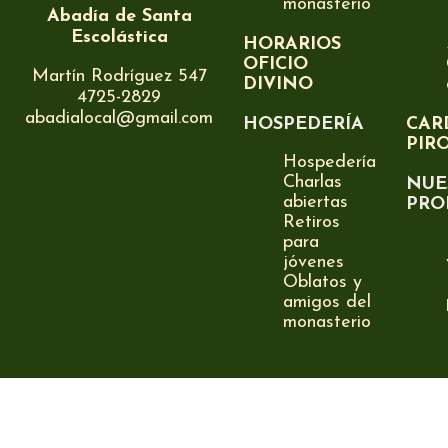
monasterio
Abadía de Santa
Escolástica
HORARIOS
OFICIO
Martín Rodríguez 547
DIVINO
4725-2829
abadialocal@gmail.com
HOSPEDERÍA
CAR
PIR
Hospedería
Charlas
NUE
abiertas
PRO
Retiros
para
jóvenes
Oblatos y
amigos del
monasterio