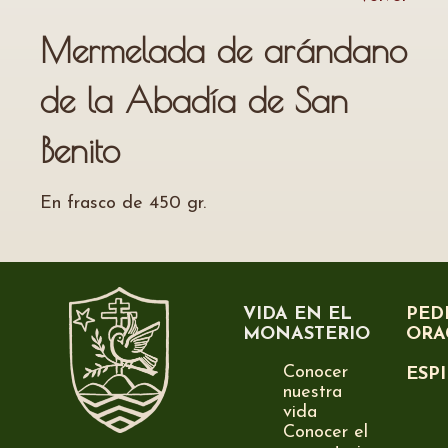
Mermelada de arándano
de la Abadía de San
Benito
En frasco de 450 gr.
VIDA EN EL
PED
MONASTERIO
ORA
Conocer
ESP
nuestra
vida
Conocer el