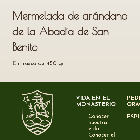
Mermelada de arándano
de la Abadía de San
Benito
En frasco de 450 gr.
VIDA EN EL
PED
MONASTERIO
ORA
Conocer
ESP
nuestra
vida
Conocer el