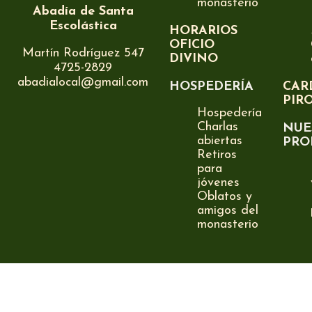
monasterio
Abadía de Santa
Escolástica
HORARIOS
OFICIO
Martín Rodríguez 547
DIVINO
4725-2829
abadialocal@gmail.com
HOSPEDERÍA
CAR
PIR
Hospedería
Charlas
NUE
abiertas
PRO
Retiros
para
jóvenes
Oblatos y
amigos del
monasterio