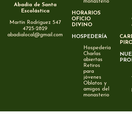
monasterio
Abadía de Santa
Escolástica
HORARIOS
OFICIO
Martín Rodríguez 547
DIVINO
4725-2829
abadialocal@gmail.com
HOSPEDERÍA
CAR
PIR
Hospedería
Charlas
NUE
abiertas
PRO
Retiros
para
jóvenes
Oblatos y
amigos del
monasterio