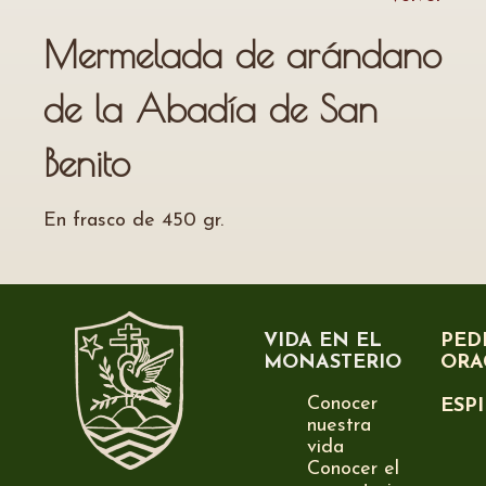
Mermelada de arándano
de la Abadía de San
Benito
En frasco de 450 gr.
VIDA EN EL
PED
MONASTERIO
ORA
Conocer
ESP
nuestra
vida
Conocer el