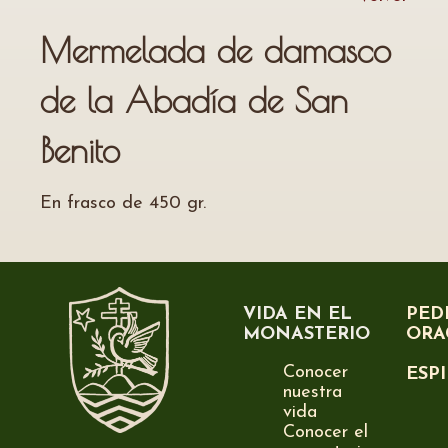
Mermelada de damasco
de la Abadía de San
Benito
En frasco de 450 gr.
VIDA EN EL
PED
MONASTERIO
ORA
Conocer
ESP
nuestra
vida
Conocer el