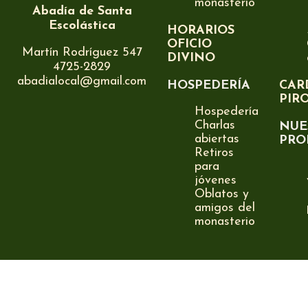
monasterio
Abadía de Santa
Escolástica
HORARIOS
OFICIO
Martín Rodríguez 547
DIVINO
4725-2829
abadialocal@gmail.com
HOSPEDERÍA
CAR
PIR
Hospedería
Charlas
NUE
abiertas
PRO
Retiros
para
jóvenes
Oblatos y
amigos del
monasterio