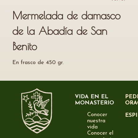
Mermelada de damasco
de la Abadía de San
Benito
En frasco de 450 gr.
VIDA EN EL
PED
MONASTERIO
ORA
Conocer
ESP
nuestra
vida
Conocer el