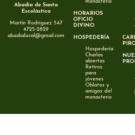
monasterio
Abadía de Santa
Escolástica
HORARIOS
OFICIO
Martín Rodríguez 547
DIVINO
4725-2829
abadialocal@gmail.com
HOSPEDERÍA
CAR
PIR
Hospedería
Charlas
NUE
abiertas
PRO
Retiros
para
jóvenes
Oblatos y
amigos del
monasterio