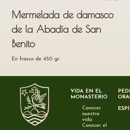
Mermelada de damasco
de la Abadía de San
Benito
En frasco de 450 gr.
VIDA EN EL
PED
MONASTERIO
ORA
Conocer
ESP
nuestra
vida
Conocer el