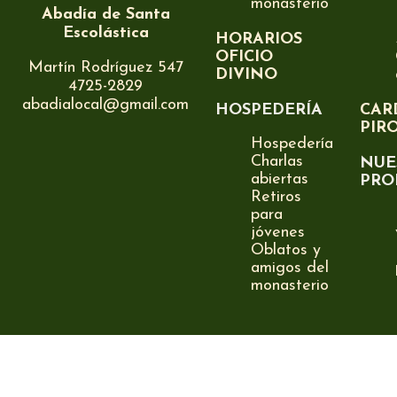
monasterio
Abadía de Santa
Escolástica
HORARIOS
OFICIO
Martín Rodríguez 547
DIVINO
4725-2829
abadialocal@gmail.com
HOSPEDERÍA
CAR
PIR
Hospedería
Charlas
NUE
abiertas
PRO
Retiros
para
jóvenes
Oblatos y
amigos del
monasterio