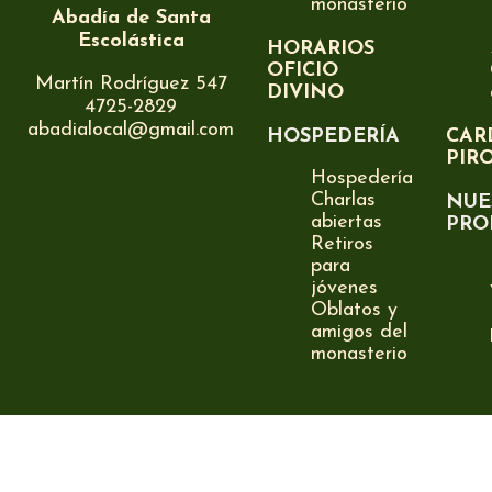
monasterio
Abadía de Santa
Escolástica
HORARIOS
OFICIO
Martín Rodríguez 547
DIVINO
4725-2829
abadialocal@gmail.com
HOSPEDERÍA
CAR
PIR
Hospedería
Charlas
NUE
abiertas
PRO
Retiros
para
jóvenes
Oblatos y
amigos del
monasterio