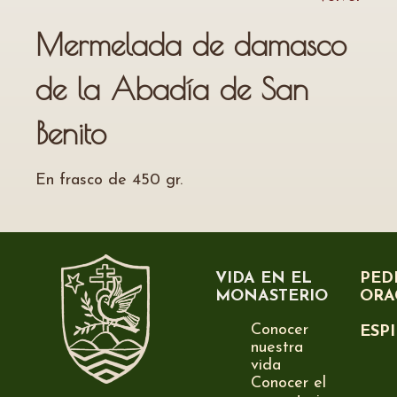
Mermelada de damasco
de la Abadía de San
Benito
En frasco de 450 gr.
VIDA EN EL
PED
MONASTERIO
ORA
Conocer
ESP
nuestra
vida
Conocer el