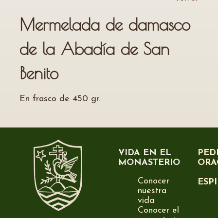
Mermelada de damasco
de la Abadía de San
Benito
En frasco de 450 gr.
VIDA EN EL
PED
MONASTERIO
ORA
Conocer
ESP
nuestra
vida
Conocer el