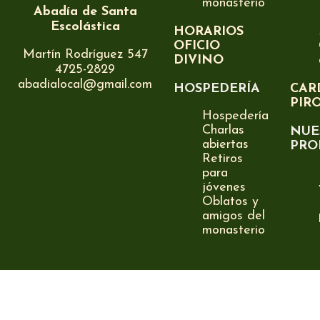
monasterio
Abadía de Santa
Escolástica
HORARIOS
OFICIO
Martín Rodríguez 547
DIVINO
4725-2829
abadialocal@gmail.com
HOSPEDERÍA
CAR
PIR
Hospedería
Charlas
NUE
abiertas
PRO
Retiros
para
jóvenes
Oblatos y
amigos del
monasterio