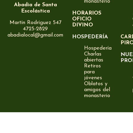
monasterio
Abadía de Santa
Escolástica
HORARIOS
OFICIO
Martín Rodríguez 547
DIVINO
4725-2829
abadialocal@gmail.com
HOSPEDERÍA
CAR
PIR
Hospedería
Charlas
NUE
abiertas
PRO
Retiros
para
jóvenes
Oblatos y
amigos del
monasterio