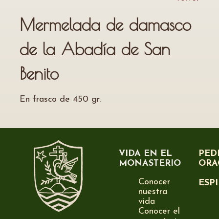
Mermelada de damasco
de la Abadía de San
Benito
En frasco de 450 gr.
VIDA EN EL
PED
MONASTERIO
ORA
Conocer
ESP
nuestra
vida
Conocer el