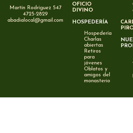
OFICIO
Martín Rodríguez 547
DIVINO
4725-2829
abadialocal@gmail.com
HOSPEDERÍA
CAR
PIR
Hospedería
Charlas
NUE
abiertas
PRO
Retiros
para
jóvenes
Oblatos y
amigos del
monasterio