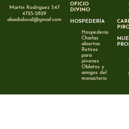
OFICIO
Martín Rodríguez 547
DIVINO
4725-2829
abadialocal@gmail.com
HOSPEDERÍA
CAR
PIR
Hospedería
Charlas
NUE
abiertas
PRO
Retiros
para
jóvenes
Oblatos y
amigos del
monasterio