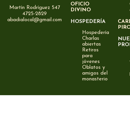
OFICIO
Martín Rodríguez 547
DIVINO
4725-2829
abadialocal@gmail.com
HOSPEDERÍA
CAR
PIR
Hospedería
Charlas
NUE
abiertas
PRO
Retiros
para
jóvenes
Oblatos y
amigos del
monasterio