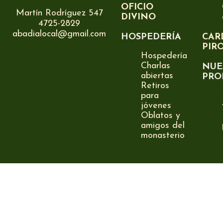
OFICIO
Martín Rodríguez 547
DIVINO
4725-2829
abadialocal@gmail.com
HOSPEDERÍA
CAR
PIR
Hospedería
Charlas
NUE
abiertas
PRO
Retiros
para
jóvenes
Oblatos y
amigos del
monasterio