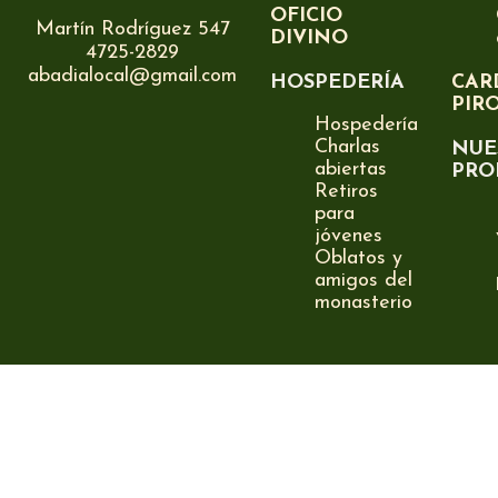
OFICIO
Martín Rodríguez 547
DIVINO
4725-2829
abadialocal@gmail.com
HOSPEDERÍA
CAR
PIR
Hospedería
Charlas
NUE
abiertas
PRO
Retiros
para
jóvenes
Oblatos y
amigos del
monasterio