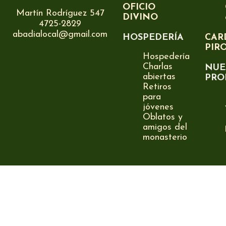
OFICIO
Martín Rodríguez 547
DIVINO
4725-2829
abadialocal@gmail.com
HOSPEDERÍA
CAR
PIR
Hospedería
Charlas
NUE
abiertas
PRO
Retiros
para
jóvenes
Oblatos y
amigos del
monasterio