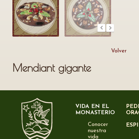
Volver
Mendiant gigante
VIDA EN EL
PED
MONASTERIO
ORA
Conocer
ESP
nuestra
vida