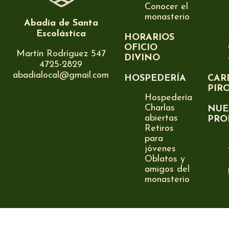
Conocer el
monasterio
Abadía de Santa
Escolástica
HORARIOS
OFICIO
Martín Rodríguez 547
DIVINO
4725-2829
abadialocal@gmail.com
HOSPEDERÍA
CAR
PIR
Hospedería
Charlas
NUE
abiertas
PRO
Retiros
para
jóvenes
Oblatos y
amigos del
monasterio