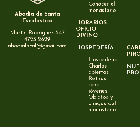
Conocer el
monasterio
Abadía de Santa
Escolástica
HORARIOS
OFICIO
Martín Rodríguez 547
DIVINO
4725-2829
abadialocal@gmail.com
HOSPEDERÍA
CAR
PIR
Hospedería
Charlas
NUE
abiertas
PRO
Retiros
para
jóvenes
Oblatos y
amigos del
monasterio