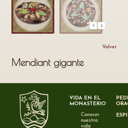
Volver
Mendiant gigante
VIDA EN EL
PED
MONASTERIO
ORA
Conocer
ESP
nuestra
vida