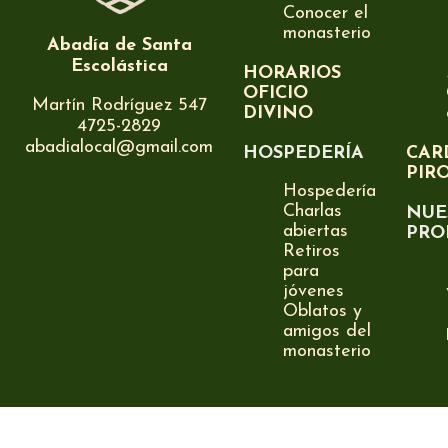
Conocer el
monasterio
Abadía de Santa
Escolástica
HORARIOS
OFICIO
Martín Rodríguez 547
DIVINO
4725-2829
abadialocal@gmail.com
HOSPEDERÍA
CAR
PIR
Hospedería
Charlas
NUE
abiertas
PRO
Retiros
para
jóvenes
Oblatos y
amigos del
monasterio