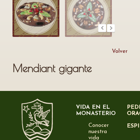
Volver
Mendiant gigante
VIDA EN EL
PED
MONASTERIO
ORA
Conocer
ESP
nuestra
vida