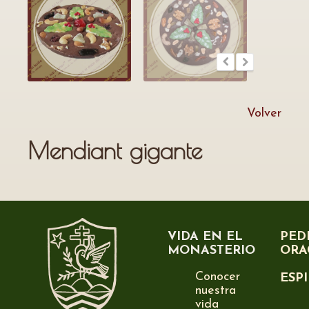
Volver
Mendiant gigante
VIDA EN EL
PED
MONASTERIO
ORA
Conocer
ESP
nuestra
vida