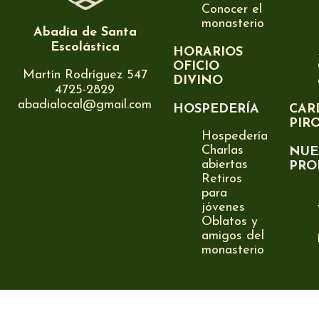
Conocer el
monasterio
Abadía de Santa
Escolástica
HORARIOS
OFICIO
Martín Rodríguez 547
DIVINO
4725-2829
abadialocal@gmail.com
HOSPEDERÍA
CAR
PIR
Hospedería
Charlas
NUE
abiertas
PRO
Retiros
para
jóvenes
Oblatos y
amigos del
monasterio