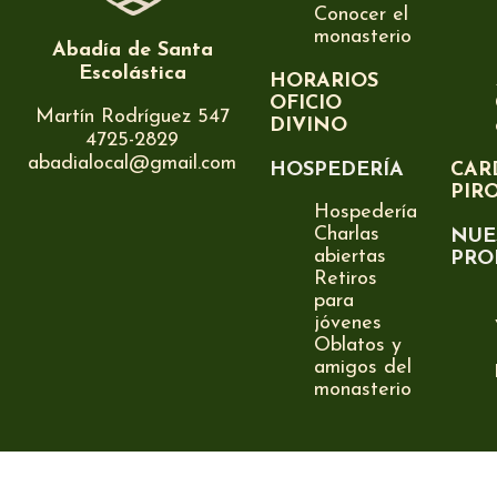
Conocer el
monasterio
Abadía de Santa
Escolástica
HORARIOS
OFICIO
Martín Rodríguez 547
DIVINO
4725-2829
abadialocal@gmail.com
HOSPEDERÍA
CAR
PIR
Hospedería
Charlas
NUE
abiertas
PRO
Retiros
para
jóvenes
Oblatos y
amigos del
monasterio