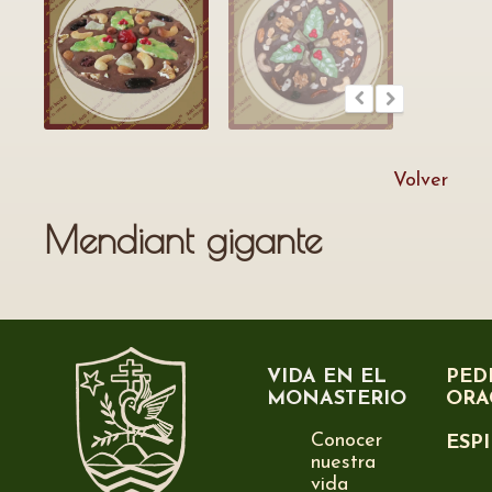
Volver
Mendiant gigante
VIDA EN EL
PED
MONASTERIO
ORA
Conocer
ESP
nuestra
vida