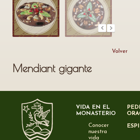
Volver
Mendiant gigante
VIDA EN EL
PED
MONASTERIO
ORA
Conocer
ESP
nuestra
vida