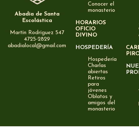
Conocer el
monasterio
Abadía de Santa
Escolástica
HORARIOS
OFICIO
Martín Rodríguez 547
DIVINO
4725-2829
abadialocal@gmail.com
HOSPEDERÍA
CAR
PIR
Hospedería
Charlas
NUE
abiertas
PRO
Retiros
para
jóvenes
Oblatos y
amigos del
monasterio