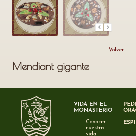
Volver
Mendiant gigante
VIDA EN EL
PED
MONASTERIO
ORA
Conocer
ESP
nuestra
vida