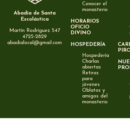
Conocer el
monasterio
Abadía de Santa
Escolástica
HORARIOS
OFICIO
Martín Rodríguez 547
DIVINO
4725-2829
abadialocal@gmail.com
HOSPEDERÍA
CAR
PIR
Hospedería
Charlas
NUE
abiertas
PRO
Retiros
para
jóvenes
Oblatos y
amigos del
monasterio