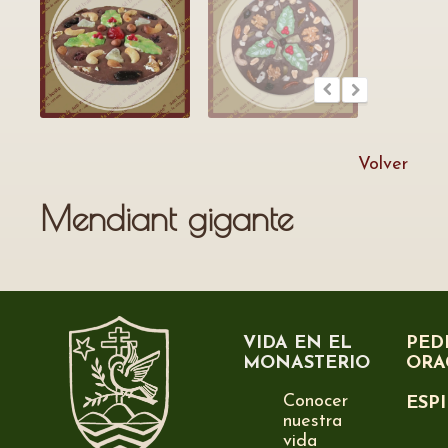
Volver
Mendiant gigante
VIDA EN EL
PED
MONASTERIO
ORA
Conocer
ESP
nuestra
vida