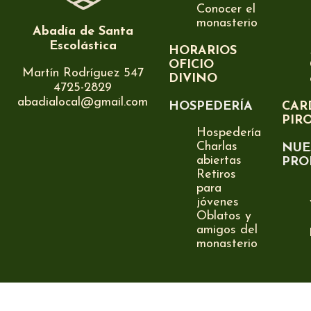
Conocer el
monasterio
Abadía de Santa
Escolástica
HORARIOS
OFICIO
Martín Rodríguez 547
DIVINO
4725-2829
abadialocal@gmail.com
HOSPEDERÍA
CAR
PIR
Hospedería
Charlas
NUE
abiertas
PRO
Retiros
para
jóvenes
Oblatos y
amigos del
monasterio