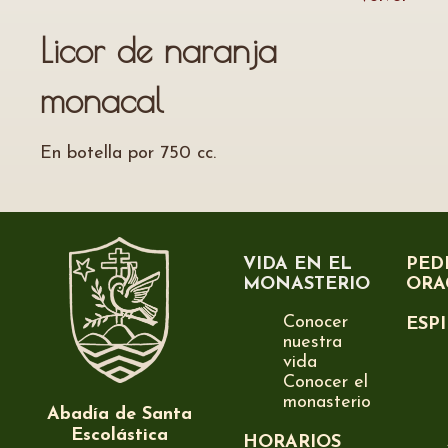
Licor de naranja
monacal
En botella por 750 cc.
VIDA EN EL
PED
MONASTERIO
ORA
Conocer
ESP
nuestra
vida
Conocer el
monasterio
Abadía de Santa
Escolástica
HORARIOS