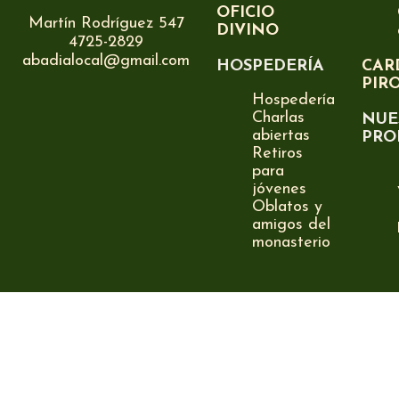
OFICIO
Martín Rodríguez 547
DIVINO
4725-2829
abadialocal@gmail.com
HOSPEDERÍA
CAR
PIR
Hospedería
Charlas
NUE
abiertas
PRO
Retiros
para
jóvenes
Oblatos y
amigos del
monasterio