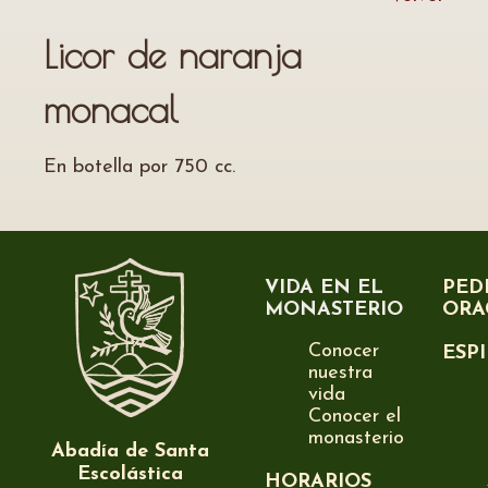
Licor de naranja
monacal
En botella por 750 cc.
VIDA EN EL
PED
MONASTERIO
ORA
Conocer
ESP
nuestra
vida
Conocer el
monasterio
Abadía de Santa
Escolástica
HORARIOS