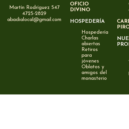
OFICIO
Martín Rodríguez 547
DIVINO
4725-2829
abadialocal@gmail.com
HOSPEDERÍA
CAR
PIR
Hospedería
Charlas
NUE
abiertas
PRO
Retiros
para
jóvenes
Oblatos y
amigos del
monasterio