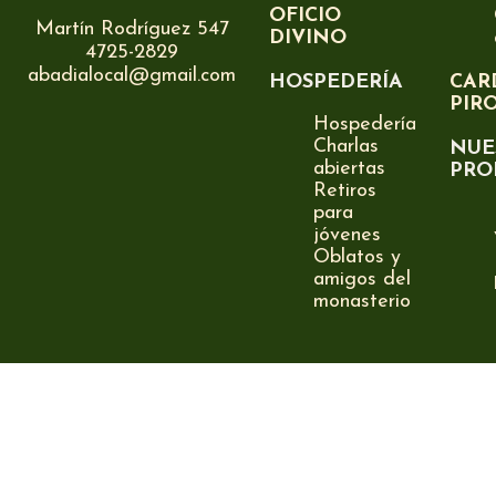
OFICIO
Martín Rodríguez 547
DIVINO
4725-2829
abadialocal@gmail.com
HOSPEDERÍA
CAR
PIR
Hospedería
Charlas
NUE
abiertas
PRO
Retiros
para
jóvenes
Oblatos y
amigos del
monasterio