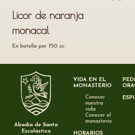
Licor de naranja
monacal
En botella por 750 cc.
VIDA EN EL
PED
MONASTERIO
ORA
Conocer
ESP
nuestra
vida
Conocer el
monasterio
Abadía de Santa
Escolástica
HORARIOS