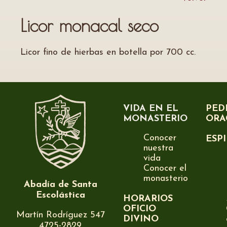
Licor monacal seco
Licor fino de hierbas en botella por 700 cc.
VIDA EN EL
PED
MONASTERIO
ORA
Conocer
ESP
nuestra
vida
Conocer el
monasterio
Abadía de Santa
Escolástica
HORARIOS
OFICIO
Martín Rodríguez 547
DIVINO
4725-2829