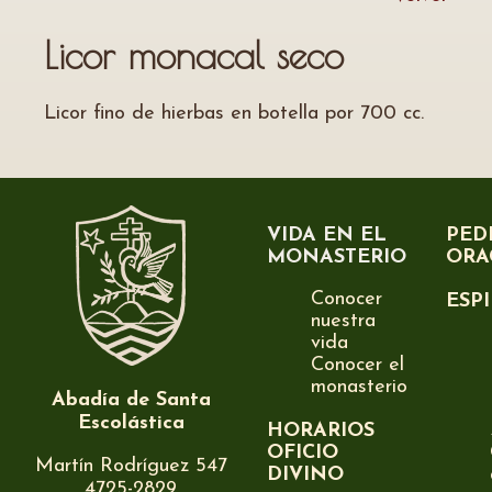
Licor monacal seco
Licor fino de hierbas en botella por 700 cc.
VIDA EN EL
PED
MONASTERIO
ORA
Conocer
ESP
nuestra
vida
Conocer el
monasterio
Abadía de Santa
Escolástica
HORARIOS
OFICIO
Martín Rodríguez 547
DIVINO
4725-2829