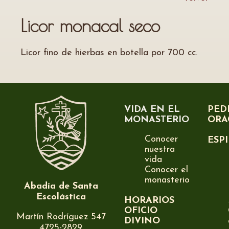
Licor monacal seco
Licor fino de hierbas en botella por 700 cc.
VIDA EN EL
PED
MONASTERIO
ORA
Conocer
ESP
nuestra
vida
Conocer el
monasterio
Abadía de Santa
Escolástica
HORARIOS
OFICIO
Martín Rodríguez 547
DIVINO
4725-2829