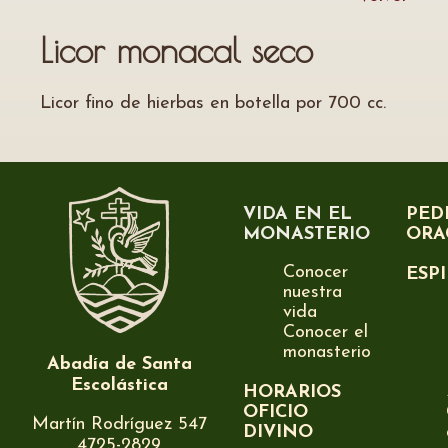
Licor monacal seco
Licor fino de hierbas en botella por 700 cc.
VIDA EN EL
PED
MONASTERIO
ORA
Conocer
ESP
nuestra
vida
Conocer el
monasterio
Abadía de Santa
Escolástica
HORARIOS
OFICIO
Martín Rodríguez 547
DIVINO
4725-2829