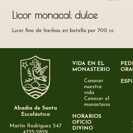
Licor monacal dulce
Licor fino de hierbas en botella por 700 cc.
VIDA EN EL
PED
MONASTERIO
ORA
Conocer
ESP
nuestra
vida
Conocer el
monasterio
Abadía de Santa
Escolástica
HORARIOS
OFICIO
Martín Rodríguez 547
DIVINO
4725-2829