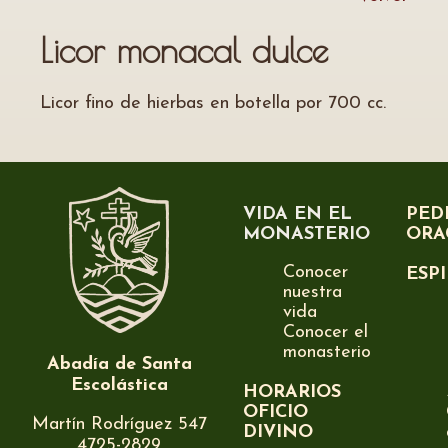
Licor monacal dulce
Licor fino de hierbas en botella por 700 cc.
VIDA EN EL
PED
MONASTERIO
ORA
Conocer
ESP
nuestra
vida
Conocer el
monasterio
Abadía de Santa
Escolástica
HORARIOS
OFICIO
Martín Rodríguez 547
DIVINO
4725-2829