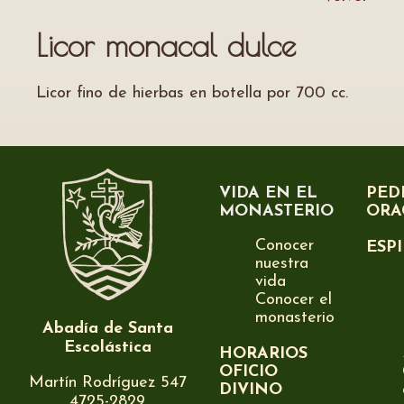
Licor monacal dulce
Licor fino de hierbas en botella por 700 cc.
VIDA EN EL
PED
MONASTERIO
ORA
Conocer
ESP
nuestra
vida
Conocer el
monasterio
Abadía de Santa
Escolástica
HORARIOS
OFICIO
Martín Rodríguez 547
DIVINO
4725-2829