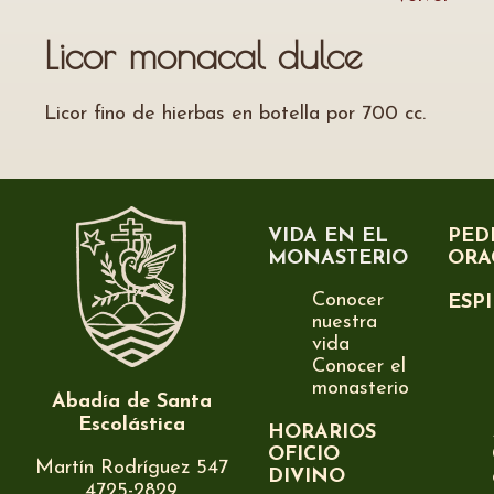
Licor monacal dulce
Licor fino de hierbas en botella por 700 cc.
VIDA EN EL
PED
MONASTERIO
ORA
Conocer
ESP
nuestra
vida
Conocer el
monasterio
Abadía de Santa
Escolástica
HORARIOS
OFICIO
Martín Rodríguez 547
DIVINO
4725-2829