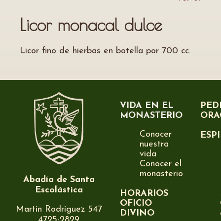
Licor monacal dulce
Licor fino de hierbas en botella por 700 cc.
VIDA EN EL
PED
MONASTERIO
ORA
Conocer
ESP
nuestra
vida
Conocer el
monasterio
Abadía de Santa
Escolástica
HORARIOS
OFICIO
Martín Rodríguez 547
DIVINO
4725-2829