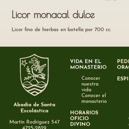
Licor monacal dulce
Licor fino de hierbas en botella por 700 cc.
VIDA EN EL
PED
MONASTERIO
ORA
Conocer
ESP
nuestra
vida
Conocer el
monasterio
Abadía de Santa
Escolástica
HORARIOS
OFICIO
Martín Rodríguez 547
DIVINO
4725-2829