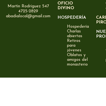
OFICIO
Martín Rodríguez 547
DIVINO
4725-2829
abadialocal@gmail.com
HOSPEDERÍA
CAR
PIR
Hospedería
Charlas
NUE
abiertas
PRO
Retiros
para
jóvenes
Oblatos y
amigos del
monasterio