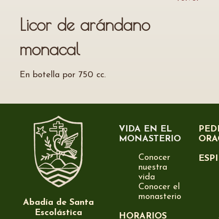
Licor de arándano
monacal
En botella por 750 cc.
VIDA EN EL
PED
MONASTERIO
ORA
Conocer
ESP
nuestra
vida
Conocer el
monasterio
Abadía de Santa
Escolástica
HORARIOS