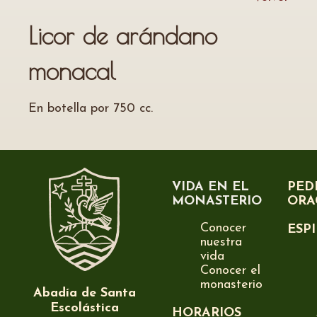
Licor de arándano
monacal
En botella por 750 cc.
VIDA EN EL
PED
MONASTERIO
ORA
Conocer
ESP
nuestra
vida
Conocer el
monasterio
Abadía de Santa
Escolástica
HORARIOS