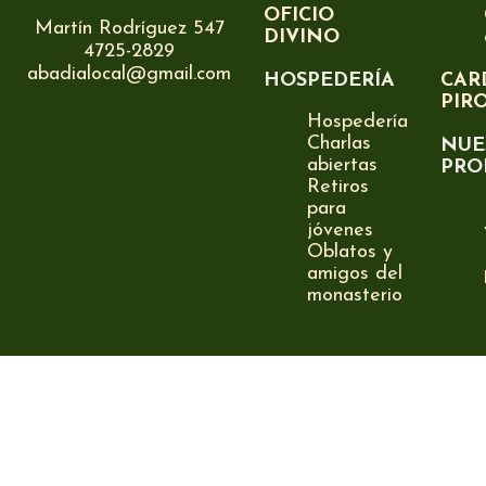
OFICIO
Martín Rodríguez 547
DIVINO
4725-2829
abadialocal@gmail.com
HOSPEDERÍA
CAR
PIR
Hospedería
Charlas
NUE
abiertas
PRO
Retiros
para
jóvenes
Oblatos y
amigos del
monasterio