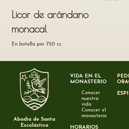
Licor de arándano
monacal
En botella por 750 cc.
VIDA EN EL
PED
MONASTERIO
ORA
Conocer
ESP
nuestra
vida
Conocer el
monasterio
Abadía de Santa
Escolástica
HORARIOS