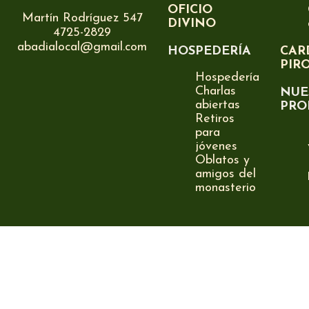
OFICIO
Martín Rodríguez 547
DIVINO
4725-2829
abadialocal@gmail.com
HOSPEDERÍA
CAR
PIR
Hospedería
Charlas
NUE
abiertas
PRO
Retiros
para
jóvenes
Oblatos y
amigos del
monasterio