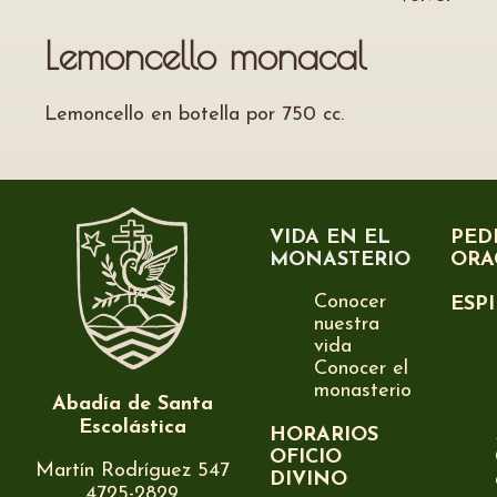
Lemoncello monacal
Lemoncello en botella por 750 cc.
VIDA EN EL
PED
MONASTERIO
ORA
Conocer
ESP
nuestra
vida
Conocer el
monasterio
Abadía de Santa
Escolástica
HORARIOS
OFICIO
Martín Rodríguez 547
DIVINO
4725-2829