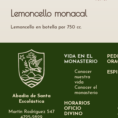
Lemoncello monacal
Lemoncello en botella por 750 cc.
VIDA EN EL
PED
MONASTERIO
ORA
Conocer
ESP
nuestra
vida
Conocer el
monasterio
Abadía de Santa
Escolástica
HORARIOS
OFICIO
Martín Rodríguez 547
DIVINO
4725-2829