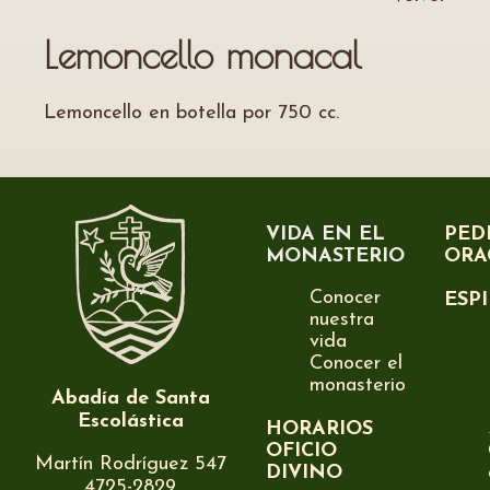
Lemoncello monacal
Lemoncello en botella por 750 cc.
VIDA EN EL
PED
MONASTERIO
ORA
Conocer
ESP
nuestra
vida
Conocer el
monasterio
Abadía de Santa
Escolástica
HORARIOS
OFICIO
Martín Rodríguez 547
DIVINO
4725-2829