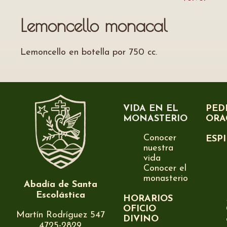
Lemoncello monacal
Lemoncello en botella por 750 cc.
VIDA EN EL
PED
MONASTERIO
ORA
Conocer
ESP
nuestra
vida
Conocer el
monasterio
Abadía de Santa
Escolástica
HORARIOS
OFICIO
Martín Rodríguez 547
DIVINO
4725-2829