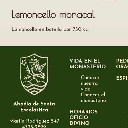
Lemoncello monacal
Lemoncello en botella por 750 cc.
VIDA EN EL
PED
MONASTERIO
ORA
Conocer
ESP
nuestra
vida
Conocer el
monasterio
Abadía de Santa
Escolástica
HORARIOS
OFICIO
Martín Rodríguez 547
DIVINO
4725-2829