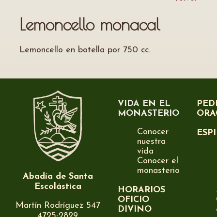
Lemoncello monacal
Lemoncello en botella por 750 cc.
VIDA EN EL
PED
MONASTERIO
ORA
Conocer
ESP
nuestra
vida
Conocer el
monasterio
Abadía de Santa
Escolástica
HORARIOS
OFICIO
Martín Rodríguez 547
DIVINO
4725-2829